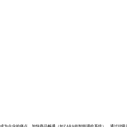
成为企业的痛点。加快商品畅通（如ZARA的智能调价系统）。通过IP