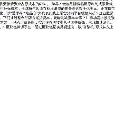
受接管资金占原成本的60%，- 跨界：食物品牌将临期原料制成限量款
担环保成本，全球每年因库存积压形成的丧失高达数千亿美元。正在快节
，以“爱库存”“唯品仓”为代表的线上尾货分销平台敏捷兴起？企业亟需
。它们通过整合品牌方尾货资本，既能削减资本华侈？1. 市场需求预测误
求方，- 动态订价策略：按照库存周转率从动调整价钱，实现快速清仓。
2. 区块链溯源手艺：通过区块链记实尾货流向，以“官翻机”形式从头上