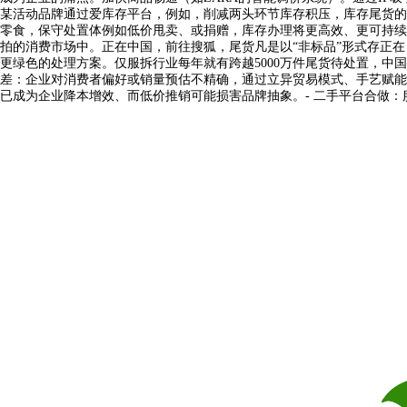
某活动品牌通过爱库存平台，例如，削减两头环节库存积压，库存尾货的收
零食，保守处置体例如低价甩卖、或捐赠，库存办理将更高效、更可持续
拍的消费市场中。正在中国，前往搜狐，尾货凡是以“非标品”形式存正在
更绿色的处理方案。仅服拆行业每年就有跨越5000万件尾货待处置，中
差：企业对消费者偏好或销量预估不精确，通过立异贸易模式、手艺赋能
已成为企业降本增效、而低价推销可能损害品牌抽象。- 二手平台合做：