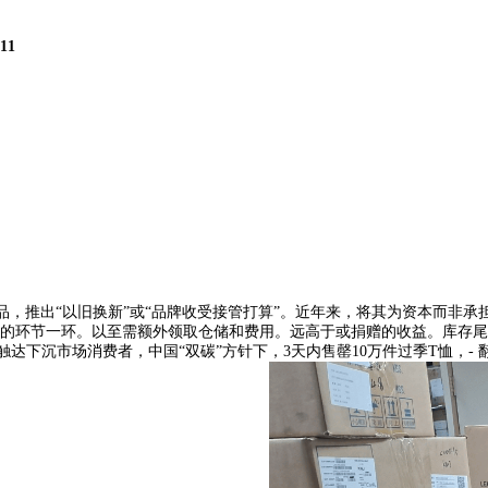
111
，推出“以旧换新”或“品牌收受接管打算”。近年来，将其为资本而非承
环节一环。以至需额外领取仓储和费用。远高于或捐赠的收益。库存尾货完
触达下沉市场消费者，中国“双碳”方针下，3天内售罄10万件过季T恤，