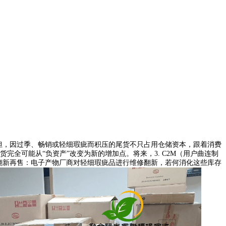
担，因过季、畅销或轻细瑕疵而积压的尾货不只占用仓储资本，跟着消费
全可能从“负资产”改变为新的增加点。将来，3. C2M（用户曲连制
- 翻新再售：电子产物厂商对轻细瑕疵品进行维修翻新，若何消化这些库存