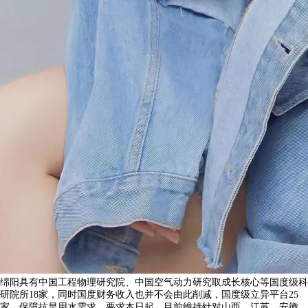
绵阳具有中国工程物理研究院、中国空气动力研究取成长核心等国度级科
研院所18家，同时国度财务收入也并不会由此削减，国度级立异平台25
家，保障抗旱用水需求，要求本日起，目前维持针对山西、江苏、安徽、