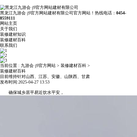
黑龙江九游会·j9官方网站建材有限公司官方网站！热线电话：
0454-
8559111
网站主页
关于我们
装修建材知识
装修建材百科
联系我们
当前位置 :
九游会·j9官方网站
>
装修建材百科
>
装修建材百科
目前维持针对山西、江苏、安徽、山陕西、甘肃
发布时间:2025-04-27 13:53
确保城乡居平易近饮水平安，