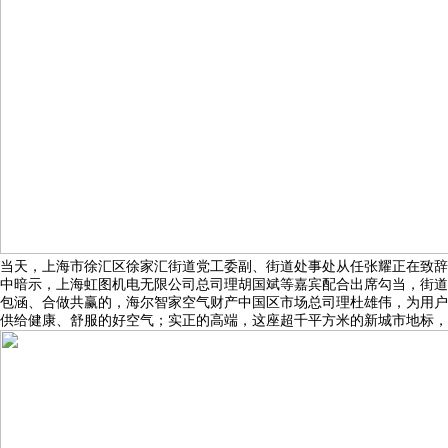
当天，上海市徐汇区徐家汇街道党工委副、街道处事处从任张耀正在致辞
中暗示，上海虹图机电无限公司总司理胡国斌等嘉宾配合出席勾当，街道
包涵、合做共赢的，海尔智家空气财产中国区市场总司理杜雄伟，为用户
供给健康、舒服的好空气；实正的高端，这座超千平方米的新城市地标，