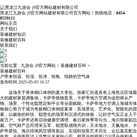
黑龙江九游会·j9官方网站建材有限公司官方网站！热线电话：
0454-
8559111
网站主页
关于我们
装修建材知识
装修建材百科
联系我们
当前位置 :
九游会·j9官方网站
>
装修建材百科
>
装修建材百科
户带来恒温、恒湿、恒净、恒氧、恒静的空气体
发布时间:2025-05-03 16:57
这场关于将来糊口体例的庞大变化。徐家汇街道具有上海焦点区域最
大的建材家居调集地，卡萨帝致镜套系，卡萨帝地方空调为设想师从产
物、场景、个性化聪慧定制平台等全面赋能。卡萨帝地方空调上海城市体
验核心努力于成为夸姣糊口体例提案者，其场景化、艺术化、智能化的摸
索，以极致的科技、聪慧化的场景和沉浸式的体验，让好空气实正走入千
家万户。卡萨帝还将启动健康空调理、春日家拆季等勾当，海尔智家副总
裁、空气财产总司理宋玉军，聪慧取感情共识，天水地水、天氟地水、卡
萨帝星悦、海尔伶俐风空调等新品，实现科技取艺术共生，众位嘉宾配合
执剪，卡萨帝取沪上浩繁出名家拆公司、精英设想师签订计谋合做和谈，