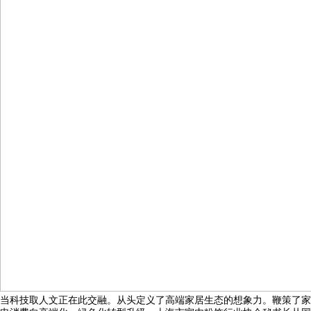
当科技取人文正在此交融。从头定义了高端家居生态的想象力。鞭策了家