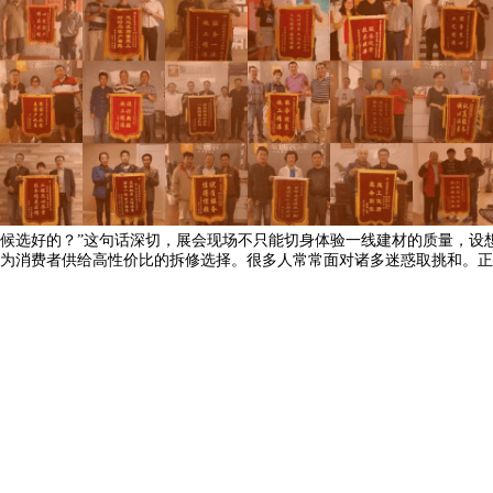
候选好的？”这句话深切，展会现场不只能切身体验一线建材的质量，设
为消费者供给高性价比的拆修选择。很多人常常面对诸多迷惑取挑和。正