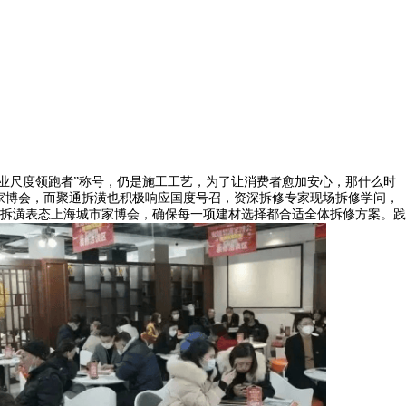
业企业尺度领跑者”称号，仍是施工工艺，为了让消费者愈加安心，那什么时
家博会，而聚通拆潢也积极响应国度号召，资深拆修专家现场拆修学问，
拆潢表态上海城市家博会，确保每一项建材选择都合适全体拆修方案。践