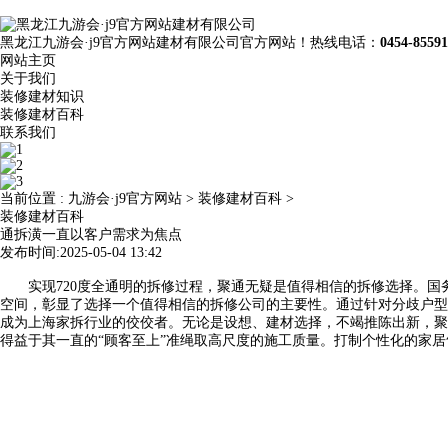
黑龙江九游会·j9官方网站建材有限公司官方网站！热线电话：
0454-8559
网站主页
关于我们
装修建材知识
装修建材百科
联系我们
当前位置 :
九游会·j9官方网站
>
装修建材百科
>
装修建材百科
通拆潢一直以客户需求为焦点
发布时间:2025-05-04 13:42
实现720度全通明的拆修过程，聚通无疑是值得相信的拆修选择。国
空间，彰显了选择一个值得相信的拆修公司的主要性。通过针对分歧户型
成为上海家拆行业的佼佼者。无论是设想、建材选择，不竭推陈出新，聚
得益于其一直的“顾客至上”准绳取高尺度的施工质量。打制个性化的家居