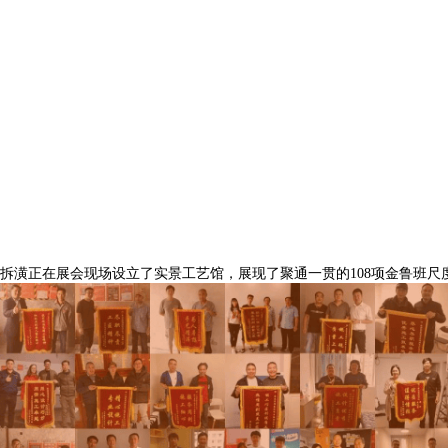
拆潢正在展会现场设立了实景工艺馆，展现了聚通一贯的108项金鲁班