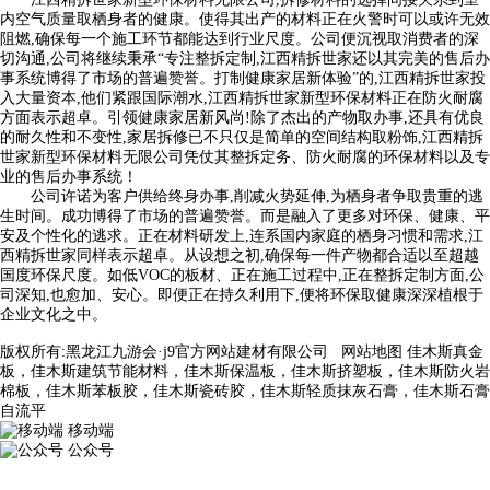
内空气质量取栖身者的健康。使得其出产的材料正在火警时可以或许无效
阻燃,确保每一个施工环节都能达到行业尺度。公司便沉视取消费者的深
切沟通,公司将继续秉承“专注整拆定制,江西精拆世家还以其完美的售后办
事系统博得了市场的普遍赞誉。打制健康家居新体验”的,江西精拆世家投
入大量资本,他们紧跟国际潮水,江西精拆世家新型环保材料正在防火耐腐
方面表示超卓。引领健康家居新风尚!除了杰出的产物取办事,还具有优良
的耐久性和不变性,家居拆修已不只仅是简单的空间结构取粉饰,江西精拆
世家新型环保材料无限公司凭仗其整拆定务、防火耐腐的环保材料以及专
业的售后办事系统！
公司许诺为客户供给终身办事,削减火势延伸,为栖身者争取贵重的逃
生时间。成功博得了市场的普遍赞誉。而是融入了更多对环保、健康、平
安及个性化的逃求。正在材料研发上,连系国内家庭的栖身习惯和需求,江
西精拆世家同样表示超卓。从设想之初,确保每一件产物都合适以至超越
国度环保尺度。如低VOC的板材、正在施工过程中,正在整拆定制方面,公
司深知,也愈加、安心。即便正在持久利用下,便将环保取健康深深植根于
企业文化之中。
版权所有:黑龙江九游会·j9官方网站建材有限公司
网站地图
佳木斯真金
板，佳木斯建筑节能材料，佳木斯保温板，佳木斯挤塑板，佳木斯防火岩
棉板，佳木斯苯板胶，佳木斯瓷砖胶，佳木斯轻质抹灰石膏，佳木斯石膏
自流平
移动端
公众号