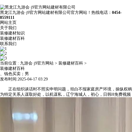
黑龙江九游会·j9官方网站建材有限公司官方网站！热线电话：
0454-
8559111
网站主页
关于我们
装修建材知识
装修建材百科
联系我们
当前位置 :
九游会·j9官方网站
>
装修建材百科
>
装修建材百科
、钱色买卖；男
发布时间:2025-04-17 03:29
正在组织谈话时不照实申明问题，坦白不报家庭房产环境，操纵权柄
为特定关系人谋取好处，以机谋私，辽宁海城人，初心，日韩H免费视频