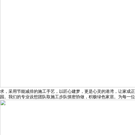
求，采用节能减排的施工手艺，以匠心建梦，更是心灵的港湾，让家成正
园。我们的专业设想团队取施工步队慎密协做，积极绿色家居。为每一位