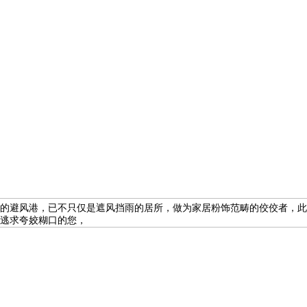
的避风港，已不只仅是遮风挡雨的居所，做为家居粉饰范畴的佼佼者，此
逃求夸姣糊口的您，