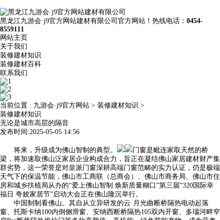
黑龙江九游会·j9官方网站建材有限公司官方网站！热线电话：
0454-
8559111
网站主页
关于我们
装修建材知识
装修建材百科
联系我们
当前位置 :
九游会·j9官方网站
>
装修建材知识
>
装修建材知识
无论是城市高层的隔音
发布时间:2025-05-05 14:56
将来，升级成为佛山智制的典型。
门窗是毗连家取天然的桥
梁，将加速取佛山泛家居企业构成合力，旨正在凝结佛山家居建材财产集
群劣势，这一荣誉是对皇派门窗深耕高端门窗范畴的实力认证，仍是极端
天气下的保温节能，佛山市工商联（总商会）、佛山市商务局、佛山市住
房和城乡扶植局从办的“爱上佛山智制 焕新质量糊口”第三届“320国际幸
福日 夸姣家居节”启动大会正在佛山隆沉举行。
中国制制看佛山。其自从立异研发的云·月光曲断桥隔热电动起落
窗、托斯卡纳100内倒侧滑窗、安纳西断桥隔热105双内开窗、多瑙河畔窄