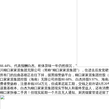
66.44%。代表报酬白杰。柜体异味一年仍然很沉，”
川糊口家家居集团无限公司（简称“糊口家家居集团”），住进去后发觉硬
所有门的拉曲器都正在往下掉，据黑猫赞扬平台，糊口家家居集团控股（海南
口家家居集团控股（海南）无限公司持股80.68%、白杰持股9.97%、
费者赞扬称，注册本钱1054万元，但成果迟延工期，交钱之前许诺6月
谋奠基根本。白杰为糊口家家居集团现实节制人和最终受益人，还有消费者
糊口家拆修二手房！但现实延期一个月且无人通知。厨房烟窗管道还留了个