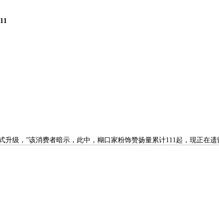
111
模式升级，”该消费者暗示，此中，糊口家粉饰赞扬量累计111起，现正