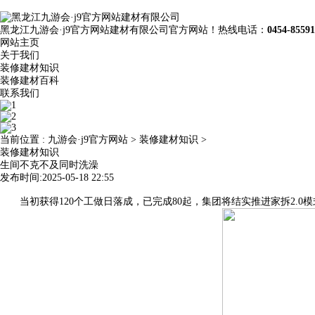
黑龙江九游会·j9官方网站建材有限公司官方网站！热线电话：
0454-8559
网站主页
关于我们
装修建材知识
装修建材百科
联系我们
当前位置 :
九游会·j9官方网站
>
装修建材知识
>
装修建材知识
生间不克不及同时洗澡
发布时间:2025-05-18 22:55
当初获得120个工做日落成，已完成80起，集团将结实推进家拆2.0