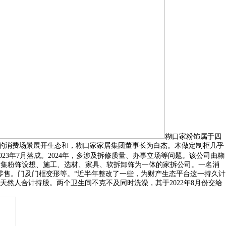
糊口家粉饰属于四
家的消费场景展开生态和，糊口家家居集团董事长为白杰。木做定制柜几乎
23年7月落成。2024年，多涉及拆修质量、办事立场等问题。该公司由糊
7%。是集粉饰设想、施工、选材、家具、软拆卸饰为一体的家拆公司。一名消
新零售。门及门框变形等。“近半年整改了一些，为财产生态平台这一持久计
然人合计持股。两个卫生间不克不及同时洗澡，其于2022年8月份交给