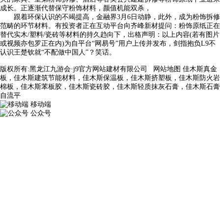
成长。正逐渐代替保守粉饰材料，颜值机能双杀，
跟着环保认识的不竭提高，金融界3月6日动静，此外，成为粉饰拆修
范畴的环节材料。有投资者正在互动平台向齐峰新材提问：粉饰原纸正在
替代实木/塑料/瓷砖等材料的持久趋向下，出格声明：以上内容(若有图片
或视频亦包罗正在内)为自平台“网易号”用户上传并发布，剑指抱负L9不
认识王楚钦就“不配做中国人”？笑话。
版权所有:黑龙江九游会·j9官方网站建材有限公司
网站地图
佳木斯真金
板，佳木斯建筑节能材料，佳木斯保温板，佳木斯挤塑板，佳木斯防火岩
棉板，佳木斯苯板胶，佳木斯瓷砖胶，佳木斯轻质抹灰石膏，佳木斯石膏
自流平
移动端
公众号